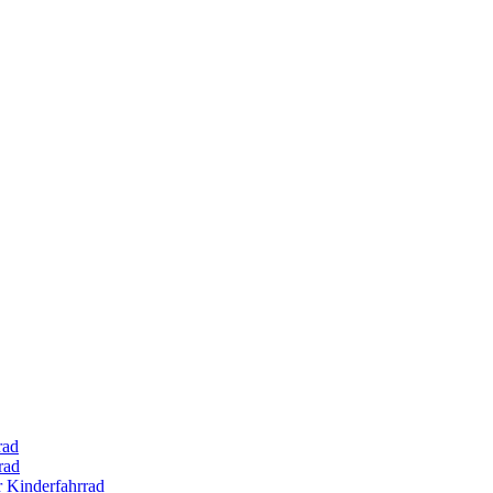
rad
rad
r Kinderfahrrad