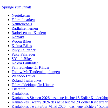
Springe zum Inhalt
Neuigkeiten
Fahrradmarken
Naturerlebnis
Radfahren lernen
Radreisen mit Kindern
Kontakt
Woom Bikes
Kokua-Bikes
Puky Laufräder
Puky Fahrräder
S’Cool-Bikes
Kokua Laufräder
Fahrradhelme für Kinder
Follow Me Tandemkupplungen
Weehoo-Trailer
Roland Trailerbikes
Fahrradkleidung für Kinder
Literatur
Kaniabikes
Kaniabikes Sixteen 2026 das neue leichte 16 Zoller Kinderfahr
Kaniabikes Twenty 2026 das neue leichte 20 Zoller Kinderfahr
Kaniabikes Twentyfour MTB 2026 – das neue leichte 24 Zolle