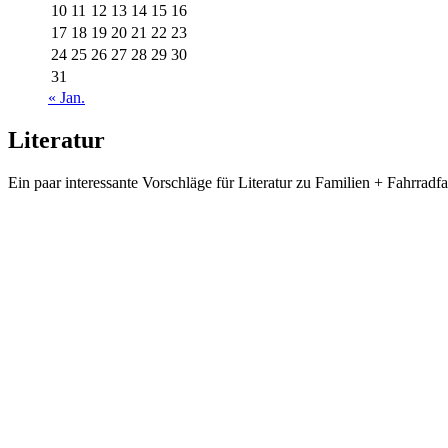
10
11
12
13
14
15
16
17
18
19
20
21
22
23
24
25
26
27
28
29
30
31
« Jan.
Literatur
Ein paar interessante Vorschläge für Literatur zu Familien + Fahrradf