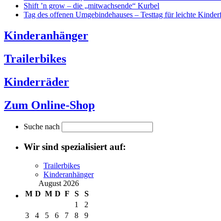
Shift ’n grow – die „mitwachsende“ Kurbel
Tag des offenen Umgebindehauses – Testtag für leichte Kinder
Kinderanhänger
Trailerbikes
Kinderräder
Zum Online-Shop
Suche nach
Wir sind spezialisiert auf:
Trailerbikes
Kinderanhänger
August 2026
M
D
M
D
F
S
S
1
2
3
4
5
6
7
8
9