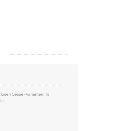
te Kinderfahrräder
Zum
Online-
Shop
riösen Sessel-Varianten. In
te