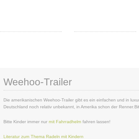
mgebindehauses – Testtag für leich
er
Trailerbikes
Kinderräder
Weehoo-Trailer
Die amerikanischen Weehoo-Trailer gibt es ein einfachen und in luxu
Deutschland noch relativ unbekannt, in Amerika schon der Renner.Bit
Bitte Kinder immer nur
mit Fahrradhelm
fahren lassen!
Literatur zum Thema Radeln mit Kindern