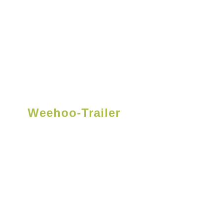
en lernen
-Bikes
a Laufräder
gen
Weehoo-Trailer
ratur
Kaniabikes
nderfahrrad
nderfahrrad
 Zoller